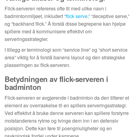
Flick-serveren refereres ofte til med ulike navn i
badmintonmiljøet, inkludert “
flick serve
,” “deceptive serve,”
og “backhand flick.” Å forstå disse begrepene kan hjelpe
spillere med å kommunisere effektivt om
serveringsstrategier.
I tillegg er terminologi som “service line” og “short service
area” viktig for å forstå banens layout og den strategiske
plasseringen av flick-serveren.
Betydningen av flick-serveren i
badminton
Flick-serveren er avgjørende i badminton da den tilfører et
element av overraskelse til en spillers serveringsstrategi.
Ved effektivt å bruke denne serveren kan spillere forstyrre
motstanderens rytme og tvinge dem inn i en defensiv
posisjon. Dette kan føre til poengmuligheter og en
psykologisk fordel under kampene.