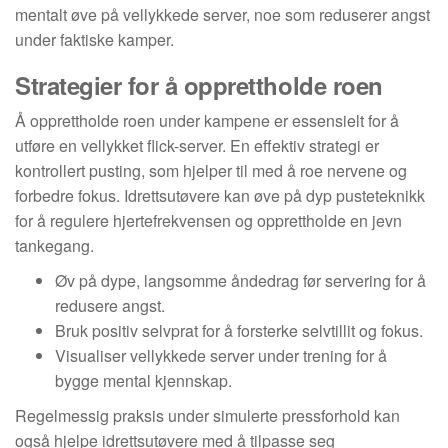
mentalt øve på vellykkede server, noe som reduserer angst
under faktiske kamper.
Strategier for å opprettholde roen
Å opprettholde roen under kampene er essensielt for å
utføre en vellykket flick-server. En effektiv strategi er
kontrollert pusting, som hjelper til med å roe nervene og
forbedre fokus. Idrettsutøvere kan øve på dyp pusteteknikk
for å regulere hjertefrekvensen og opprettholde en jevn
tankegang.
Øv på dype, langsomme åndedrag før servering for å
redusere angst.
Bruk positiv selvprat for å forsterke selvtillit og fokus.
Visualiser vellykkede server under trening for å
bygge mental kjennskap.
Regelmessig praksis under simulerte pressforhold kan
også hjelpe idrettsutøvere med å tilpasse seg