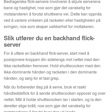
Bedragerske flick-servere involverer å skjule serverens
bane og hastighet, noe som gjør det vanskelig for
motstanderen å forutsi shuttleens vei. Dette kan oppnås
ved å variere vinkelen på racketen eller hastigheten på
svingen, noe som skaper usikkerhet for mottakeren.
Slik utfører du en backhand flick-
server
For å utføre en backhand flick-server, start med å
posisjonere kroppen din sidelengs mot nettet med den
ikke-racketfoten fremover. Hold shuttlecocken med den
ikke-dominante hånden og racketen i den dominante
hånden, og sørg for et fast grep.
Når du forbereder deg på å serve, bruk et raskt
håndleddsflick for å sende shuttlecocken oppover og over
nettet. Mål å holde shuttlecocken lav i starten, og la den
deretter stige brått, noe som gjør det vanskelig for
motstanderen å forutsi hvor den vil lande.