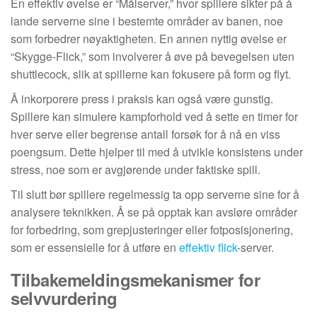
En effektiv øvelse er “Målserver,” hvor spillere sikter på å
lande serverne sine i bestemte områder av banen, noe
som forbedrer nøyaktigheten. En annen nyttig øvelse er
“Skygge-Flick,” som involverer å øve på bevegelsen uten
shuttlecock, slik at spillerne kan fokusere på form og flyt.
Å inkorporere press i praksis kan også være gunstig.
Spillere kan simulere kampforhold ved å sette en timer for
hver serve eller begrense antall forsøk for å nå en viss
poengsum. Dette hjelper til med å utvikle konsistens under
stress, noe som er avgjørende under faktiske spill.
Til slutt bør spillere regelmessig ta opp serverne sine for å
analysere teknikken. Å se på opptak kan avsløre områder
for forbedring, som grepjusteringer eller fotposisjonering,
som er essensielle for å utføre en
effektiv flick
-server.
Tilbakemeldingsmekanismer for
selvvurdering