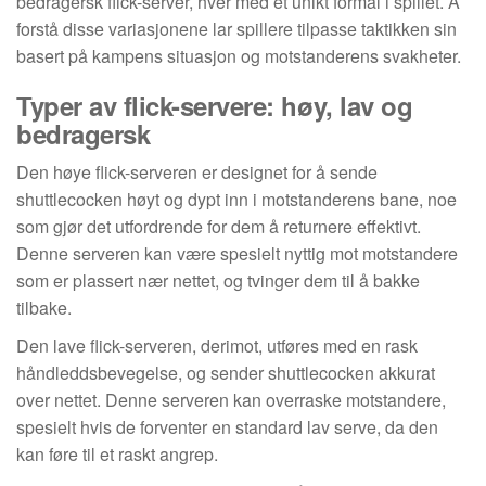
bedragersk flick-server, hver med et unikt formål i spillet. Å
forstå disse variasjonene lar spillere tilpasse taktikken sin
basert på kampens situasjon og motstanderens svakheter.
Typer av flick-servere: høy, lav og
bedragersk
Den høye flick-serveren er designet for å sende
shuttlecocken høyt og dypt inn i motstanderens bane, noe
som gjør det utfordrende for dem å returnere effektivt.
Denne serveren kan være spesielt nyttig mot motstandere
som er plassert nær nettet, og tvinger dem til å bakke
tilbake.
Den lave flick-serveren, derimot, utføres med en rask
håndleddsbevegelse, og sender shuttlecocken akkurat
over nettet. Denne serveren kan overraske motstandere,
spesielt hvis de forventer en standard lav serve, da den
kan føre til et raskt angrep.