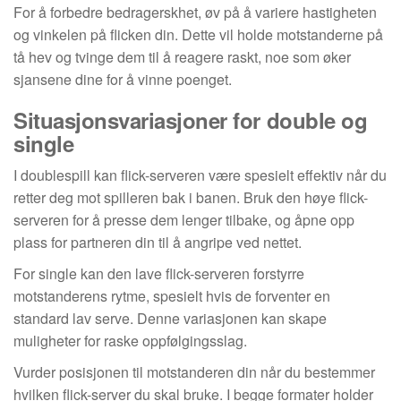
For å forbedre bedragerskhet, øv på å variere hastigheten
og vinkelen på flicken din. Dette vil holde motstanderne på
tå hev og tvinge dem til å reagere raskt, noe som øker
sjansene dine for å vinne poenget.
Situasjonsvariasjoner for double og
single
I doublespill kan flick-serveren være spesielt effektiv når du
retter deg mot spilleren bak i banen. Bruk den høye flick-
serveren for å presse dem lenger tilbake, og åpne opp
plass for partneren din til å angripe ved nettet.
For single kan den lave flick-serveren forstyrre
motstanderens rytme, spesielt hvis de forventer en
standard lav serve. Denne variasjonen kan skape
muligheter for raske oppfølgingsslag.
Vurder posisjonen til motstanderen din når du bestemmer
hvilken flick-server du skal bruke. I begge formater holder