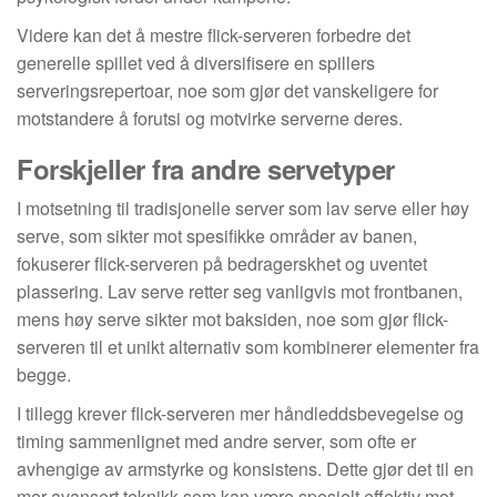
Videre kan det å mestre flick-serveren forbedre det
generelle spillet ved å diversifisere en spillers
serveringsrepertoar, noe som gjør det vanskeligere for
motstandere å forutsi og motvirke serverne deres.
Forskjeller fra andre servetyper
I motsetning til tradisjonelle server som lav serve eller høy
serve, som sikter mot spesifikke områder av banen,
fokuserer flick-serveren på bedragerskhet og uventet
plassering. Lav serve retter seg vanligvis mot frontbanen,
mens høy serve sikter mot baksiden, noe som gjør flick-
serveren til et unikt alternativ som kombinerer elementer fra
begge.
I tillegg krever flick-serveren mer håndleddsbevegelse og
timing sammenlignet med andre server, som ofte er
avhengige av armstyrke og konsistens. Dette gjør det til en
mer avansert teknikk som kan være spesielt effektiv mot