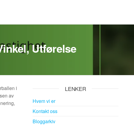
inkel, Utførelse
rballen i
LENKER
lsen av
Hvem vi er
nering,
Kontakt oss
Bloggarkiv