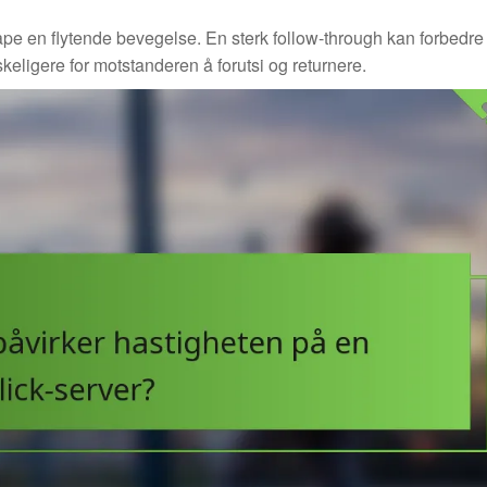
e en flytende bevegelse. En sterk follow-through kan forbedre
skeligere for motstanderen å forutsi og returnere.