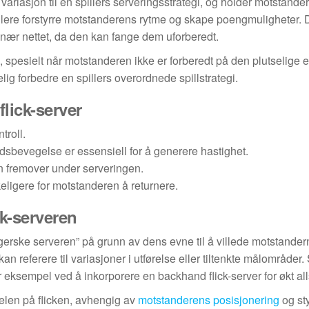
variasjon til en spillers serveringsstrategi, og holder motstande
illere forstyrre motstanderens rytme og skape poengmuligheter.
t nær nettet, da den kan fange dem uforberedt.
eng, spesielt når motstanderen ikke er forberedt på den plutselige 
ig forbedre en spillers overordnede spillstrategi.
lick-server
troll.
sbevegelse er essensiell for å generere hastighet.
ten fremover under serveringen.
keligere for motstanderen å returnere.
ck-serveren
gerske serveren” på grunn av dens evne til å villede motstande
an referere til variasjoner i utførelse eller tiltenkte målområder. 
or eksempel ved å inkorporere en backhand flick-server for økt all
kelen på flicken, avhengig av
motstanderens posisjonering
og sty