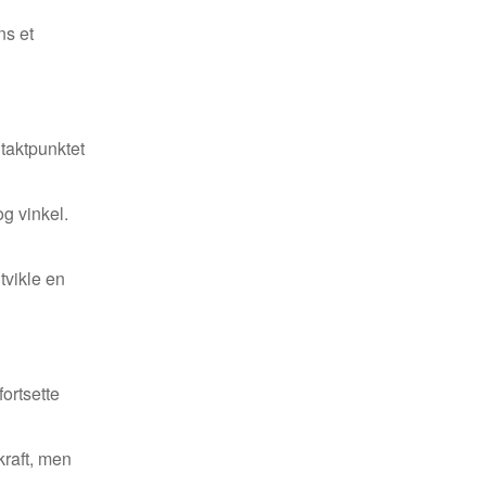
ns et
taktpunktet
og vinkel.
tvikle en
fortsette
kraft, men