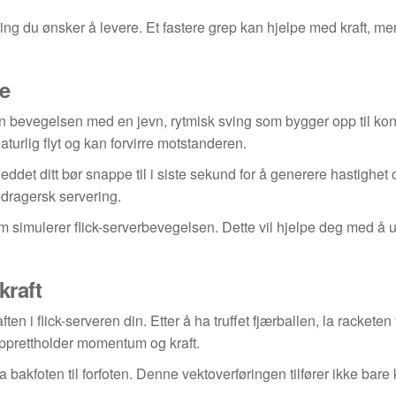
ing du ønsker å levere. Et fastere grep kan hjelpe med kraft, me
se
ynn bevegelsen med en jevn, rytmisk sving som bygger opp til kon
urlig flyt og kan forvirre motstanderen.
leddet ditt bør snappe til i siste sekund for å generere hastighet 
bedragersk servering.
 simulerer flick-serverbevegelsen. Dette vil hjelpe deg med å u
kraft
en i flick-serveren din. Etter å ha truffet fjærballen, la racketen 
opprettholder momentum og kraft.
a bakfoten til forfoten. Denne vektoverføringen tilfører ikke bare 