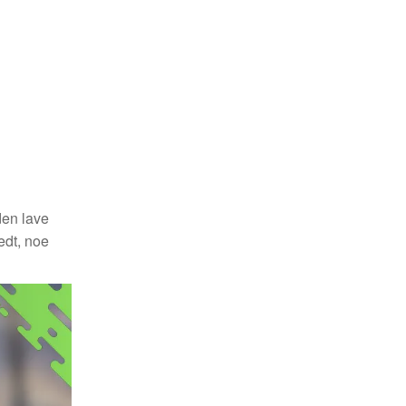
g
den lave
edt, noe