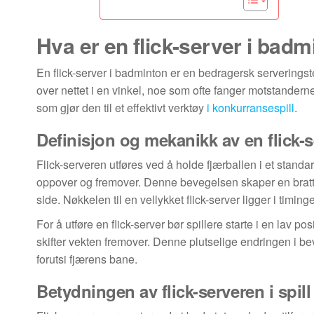
Hva er en flick-server i bad
En flick-server i badminton er en bedragersk serverings
over nettet i en vinkel, noe som ofte fanger motstander
som gjør den til et effektivt verktøy
i konkurransespill
.
Definisjon og mekanikk av en flick-s
Flick-serveren utføres ved å holde fjærballen i et stand
oppover og fremover. Denne bevegelsen skaper en bratt v
side. Nøkkelen til en vellykket flick-server ligger i ti
For å utføre en flick-server bør spillere starte i en lav p
skifter vekten fremover. Denne plutselige endringen i b
forutsi fjærens bane.
Betydningen av flick-serveren i spill