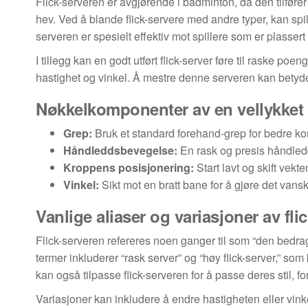
Flick-serveren er avgjørende i badminton, da den tilfører 
hev. Ved å blande flick-servere med andre typer, kan sp
serveren er spesielt effektiv mot spillere som er plasser
I tillegg kan en godt utført flick-server føre til raske po
hastighet og vinkel. Å mestre denne serveren kan betydel
Nøkkelkomponenter av en vellykket f
Grep:
Bruk et standard forehand-grep for bedre kon
Håndleddsbevegelse:
En rask og presis håndledd
Kroppens posisjonering:
Start lavt og skift vek
Vinkel:
Sikt mot en bratt bane for å gjøre det vans
Vanlige aliaser og variasjoner av fli
Flick-serveren refereres noen ganger til som “den bedra
termer inkluderer “rask server” og “høy flick-server,” som k
kan også tilpasse flick-serveren for å passe deres stil, f
Variasjoner kan inkludere å endre hastigheten eller vin