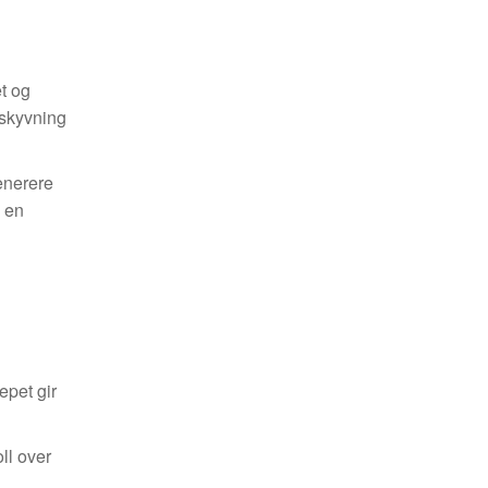
et og
rskyvning
enerere
e en
epet gir
ll over