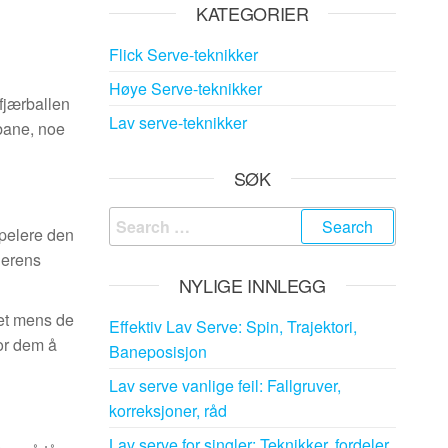
KATEGORIER
Flick Serve-teknikker
Høye Serve-teknikker
fjærballen
Lav serve-teknikker
 bane, noe
SØK
Search
opelere den
for:
derens
NYLIGE INNLEGG
ddet mens de
Effektiv Lav Serve: Spin, Trajektori,
for dem å
Baneposisjon
Lav serve vanlige feil: Fallgruver,
korreksjoner, råd
Lav serve for singler: Teknikker, fordeler,