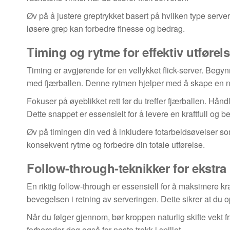
Øv på å justere greptrykket basert på hvilken type server
løsere grep kan forbedre finesse og bedrag.
Timing og rytme for effektiv utførel
Timing er avgjørende for en vellykket flick-server. Beg
med fjærballen. Denne rytmen hjelper med å skape en nat
Fokuser på øyeblikket rett før du treffer fjærballen. Hånd
Dette snappet er essensielt for å levere en kraftfull og 
Øv på timingen din ved å inkludere fotarbeidsøvelser som
konsekvent rytme og forbedre din totale utførelse.
Follow-through-teknikker for ekstra 
En riktig follow-through er essensiell for å maksimere kraft
bevegelsen i retning av serveringen. Dette sikrer at du 
Når du følger gjennom, bør kroppen naturlig skifte vekt fr
forbereder deg også for neste trekk i spillet.