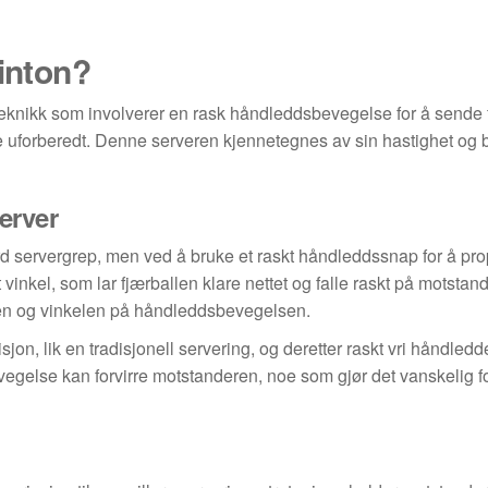
minton?
teknikk som involverer en rask håndleddsbevegelse for å sende 
ne uforberedt. Denne serveren kjennetegnes av sin hastighet og
erver
ard servergrep, men ved å bruke et raskt håndleddssnap for å pr
inkel, som lar fjærballen klare nettet og falle raskt på motstan
mingen og vinkelen på håndleddsbevegelsen.
osisjon, lik en tradisjonell servering, og deretter raskt vri håndle
evegelse kan forvirre motstanderen, noe som gjør det vanskelig 