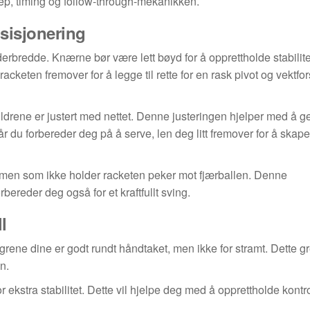
ep, timing og follow-through-mekanikken.
osisjonering
lderbredde. Knærne bør være lett bøyd for å opprettholde stabilit
cketen fremover for å legge til rette for en rask pivot og vektfo
uldrene er justert med nettet. Denne justeringen hjelper med å g
r du forbereder deg på å serve, len deg litt fremover for å skap
armen som ikke holder racketen peker mot fjærballen. Denne
ereder deg også for et kraftfullt sving.
l
ingrene dine er godt rundt håndtaket, men ikke for stramt. Dette gr
n.
kstra stabilitet. Dette vil hjelpe deg med å opprettholde kontro