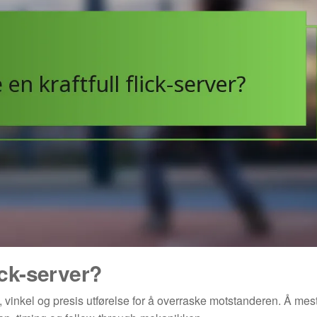
ick-server?
t, vinkel og presis utførelse for å overraske motstanderen. Å me