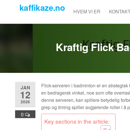
Skip
kaffikaze.no
to
HVEM VI ER
KONTAKT
the
content
Kraftig Flick B
Flick-serveren i badminton er en strategisk
JAN
12
en bedragersk vinkel, noe som ofte overras
denne serveren, kan spillere betydelig for
2026
grep og timing spiller avgjørende roller i å p
0
Key sections in the article: