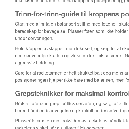
teknikken innebærer å forstå kroppens posisjonering, gr
Trinn-for-trinn-guide til kroppens p
Start med å innta en balansert stilling med føttene i sku
beredskap for bevegelse. Plasser foten som ikke holder ra
under serveringen.
Hold kroppen avslappet, men fokusert, og sørg for at sk
den nødvendige kraften og vinkelen for flick-serveren. Nå
aggressiv holdning.
Sørg for at racketarmen er helt strukket bak deg mens 
posisjoneringen hjelper ikke bare med balansen, men forb
Grepsteknikker for maksimal kontrol
Bruk et forehand-grep for flick-serveren, og sørg for at f
bedre håndleddsbevegelse og kontroll under serveringe
Plasser tommelen mot baksiden av racketens håndtak for e
racketens vinkel når du utfører flick-serveren.